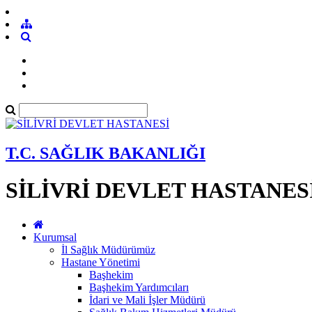
T.C. SAĞLIK BAKANLIĞI
SİLİVRİ DEVLET HASTANES
Kurumsal
İl Sağlık Müdürümüz
Hastane Yönetimi
Başhekim
Başhekim Yardımcıları
İdari ve Mali İşler Müdürü