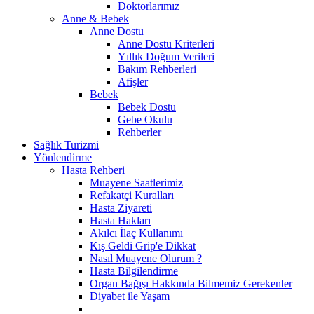
Doktorlarımız
Anne & Bebek
Anne Dostu
Anne Dostu Kriterleri
Yıllık Doğum Verileri
Bakım Rehberleri
Afişler
Bebek
Bebek Dostu
Gebe Okulu
Rehberler
Sağlık Turizmi
Yönlendirme
Hasta Rehberi
Muayene Saatlerimiz
Refakatçi Kuralları
Hasta Ziyareti
Hasta Hakları
Akılcı İlaç Kullanımı
Kış Geldi Grip'e Dikkat
Nasıl Muayene Olurum ?
Hasta Bilgilendirme
Organ Bağışı Hakkında Bilmemiz Gerekenler
Diyabet ile Yaşam