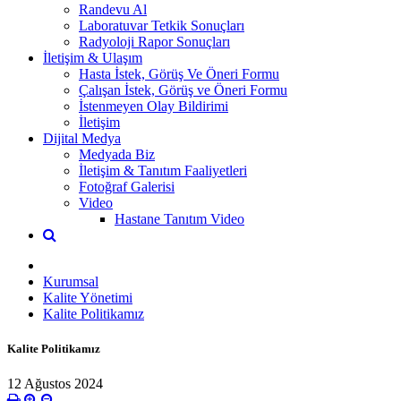
Randevu Al
Laboratuvar Tetkik Sonuçları
Radyoloji Rapor Sonuçları
İletişim & Ulaşım
Hasta İstek, Görüş Ve Öneri Formu
Çalışan İstek, Görüş ve Öneri Formu
İstenmeyen Olay Bildirimi
İletişim
Dijital Medya
Medyada Biz
İletişim & Tanıtım Faaliyetleri
Fotoğraf Galerisi
Video
Hastane Tanıtım Video
Kurumsal
Kalite Yönetimi
Kalite Politikamız
Kalite Politikamız
12 Ağustos 2024