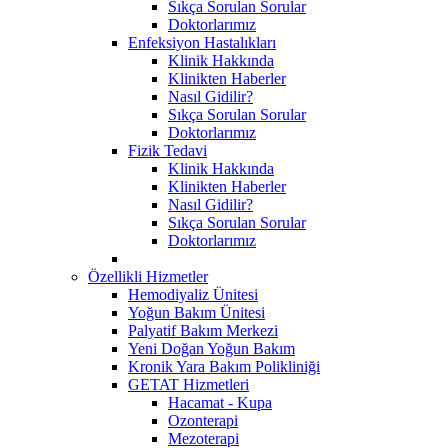
Sıkça Sorulan Sorular
Doktorlarımız
Enfeksiyon Hastalıkları
Klinik Hakkında
Klinikten Haberler
Nasıl Gidilir?
Sıkça Sorulan Sorular
Doktorlarımız
Fizik Tedavi
Klinik Hakkında
Klinikten Haberler
Nasıl Gidilir?
Sıkça Sorulan Sorular
Doktorlarımız
Özellikli Hizmetler
Hemodiyaliz Ünitesi
Yoğun Bakım Ünitesi
Palyatif Bakım Merkezi
Yeni Doğan Yoğun Bakım
Kronik Yara Bakım Polikliniği
GETAT Hizmetleri
Hacamat - Kupa
Ozonterapi
Mezoterapi