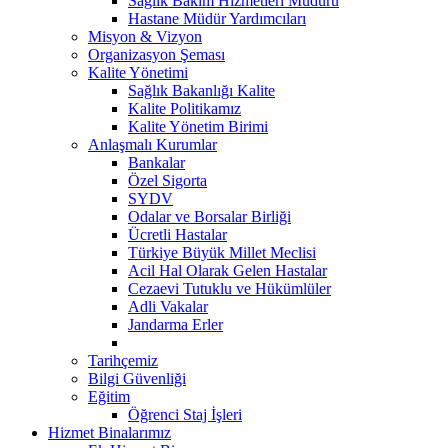
Sağlık Bakım Hizmetleri Müdürü
Hastane Müdür Yardımcıları
Misyon & Vizyon
Organizasyon Şeması
Kalite Yönetimi
Sağlık Bakanlığı Kalite
Kalite Politikamız
Kalite Yönetim Birimi
Anlaşmalı Kurumlar
Bankalar
Özel Sigorta
SYDV
Odalar ve Borsalar Birliği
Ücretli Hastalar
Türkiye Büyük Millet Meclisi
Acil Hal Olarak Gelen Hastalar
Cezaevi Tutuklu ve Hükümlüler
Adli Vakalar
Jandarma Erler
Tarihçemiz
Bilgi Güvenliği
Eğitim
Öğrenci Staj İşleri
Hizmet Binalarımız