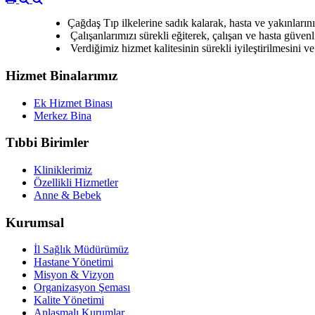
Çağdaş Tıp ilkelerine sadık kalarak, hasta ve yakınların
Çalışanlarımızı sürekli eğiterek, çalışan ve hasta güven
Verdiğimiz hizmet kalitesinin sürekli iyileştirilmesini ve 
Hizmet Binalarımız
Ek Hizmet Binası
Merkez Bina
Tıbbi Birimler
Kliniklerimiz
Özellikli Hizmetler
Anne & Bebek
Kurumsal
İl Sağlık Müdürümüz
Hastane Yönetimi
Misyon & Vizyon
Organizasyon Şeması
Kalite Yönetimi
Anlaşmalı Kurumlar