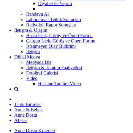
Diyabet ile Yaşam
Randevu Al
Laboratuvar Tetkik Sonuçları
Radyoloji Rapor Sonuçları
İletişim & Ulaşım
Hasta İstek, Görüş Ve Öneri Formu
Çalışan İstek, Görüş ve Öneri Formu
İstenmeyen Olay Bildirimi
İletişim
Dijital Medya
Medyada Biz
İletişim & Tanıtım Faaliyetleri
Fotoğraf Galerisi
Video
Hastane Tanıtım Video
Tıbbi Birimler
Anne & Bebek
Anne Dostu
Afişler
Anne Dostu Kriterleri