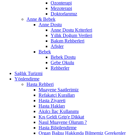
Ozonterapi
Mezoterapi
Doktorlarımız
Anne & Bebek
Anne Dostu
Anne Dostu Kriterleri
Yıllık Doğum Verileri
Bakım Rehberleri
Afişler
Bebek
Bebek Dostu
Gebe Okulu
Rehberler
Sağlık Turizmi
Yönlendirme
Hasta Rehberi
Muayene Saatlerimiz
Refakatçi Kuralları
Hasta Ziyareti
Hasta Hakları
Akılcı İlaç Kullanımı
Kış Geldi Grip'e Dikkat
Nasıl Muayene Olurum ?
Hasta Bilgilendirme
Organ Bağışı Hakkında Bilmemiz Gerekenler