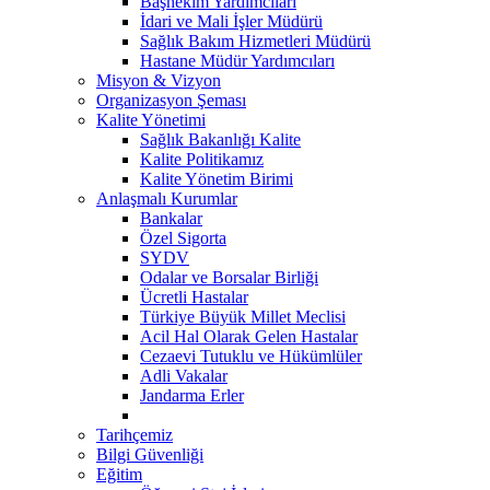
Başhekim Yardımcıları
İdari ve Mali İşler Müdürü
Sağlık Bakım Hizmetleri Müdürü
Hastane Müdür Yardımcıları
Misyon & Vizyon
Organizasyon Şeması
Kalite Yönetimi
Sağlık Bakanlığı Kalite
Kalite Politikamız
Kalite Yönetim Birimi
Anlaşmalı Kurumlar
Bankalar
Özel Sigorta
SYDV
Odalar ve Borsalar Birliği
Ücretli Hastalar
Türkiye Büyük Millet Meclisi
Acil Hal Olarak Gelen Hastalar
Cezaevi Tutuklu ve Hükümlüler
Adli Vakalar
Jandarma Erler
Tarihçemiz
Bilgi Güvenliği
Eğitim