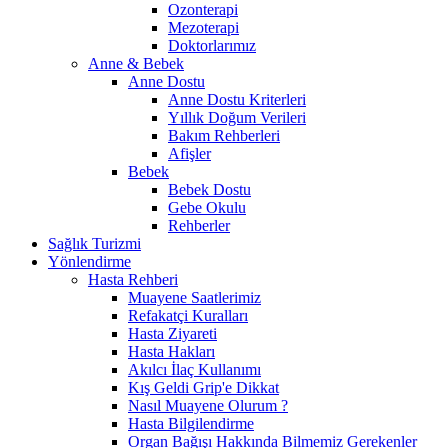
Ozonterapi
Mezoterapi
Doktorlarımız
Anne & Bebek
Anne Dostu
Anne Dostu Kriterleri
Yıllık Doğum Verileri
Bakım Rehberleri
Afişler
Bebek
Bebek Dostu
Gebe Okulu
Rehberler
Sağlık Turizmi
Yönlendirme
Hasta Rehberi
Muayene Saatlerimiz
Refakatçi Kuralları
Hasta Ziyareti
Hasta Hakları
Akılcı İlaç Kullanımı
Kış Geldi Grip'e Dikkat
Nasıl Muayene Olurum ?
Hasta Bilgilendirme
Organ Bağışı Hakkında Bilmemiz Gerekenler