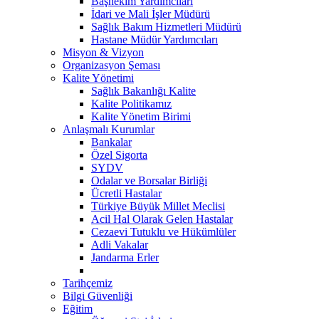
Başhekim Yardımcıları
İdari ve Mali İşler Müdürü
Sağlık Bakım Hizmetleri Müdürü
Hastane Müdür Yardımcıları
Misyon & Vizyon
Organizasyon Şeması
Kalite Yönetimi
Sağlık Bakanlığı Kalite
Kalite Politikamız
Kalite Yönetim Birimi
Anlaşmalı Kurumlar
Bankalar
Özel Sigorta
SYDV
Odalar ve Borsalar Birliği
Ücretli Hastalar
Türkiye Büyük Millet Meclisi
Acil Hal Olarak Gelen Hastalar
Cezaevi Tutuklu ve Hükümlüler
Adli Vakalar
Jandarma Erler
Tarihçemiz
Bilgi Güvenliği
Eğitim