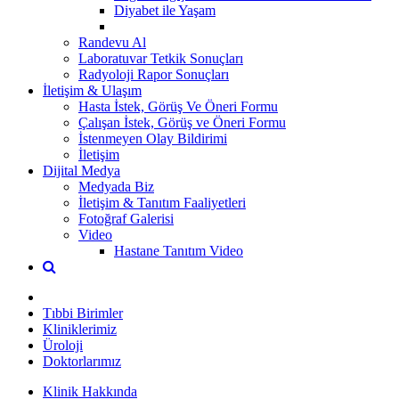
Diyabet ile Yaşam
Randevu Al
Laboratuvar Tetkik Sonuçları
Radyoloji Rapor Sonuçları
İletişim & Ulaşım
Hasta İstek, Görüş Ve Öneri Formu
Çalışan İstek, Görüş ve Öneri Formu
İstenmeyen Olay Bildirimi
İletişim
Dijital Medya
Medyada Biz
İletişim & Tanıtım Faaliyetleri
Fotoğraf Galerisi
Video
Hastane Tanıtım Video
Tıbbi Birimler
Kliniklerimiz
Üroloji
Doktorlarımız
Klinik Hakkında