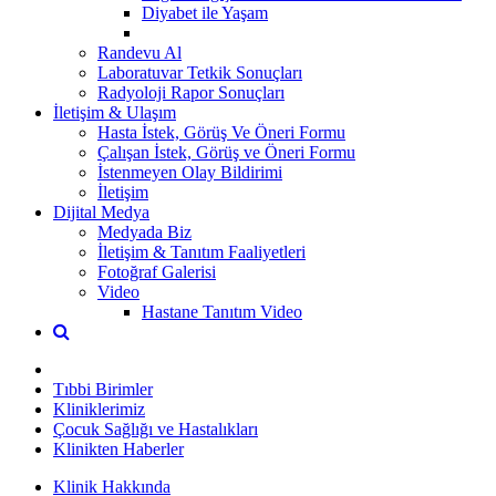
Diyabet ile Yaşam
Randevu Al
Laboratuvar Tetkik Sonuçları
Radyoloji Rapor Sonuçları
İletişim & Ulaşım
Hasta İstek, Görüş Ve Öneri Formu
Çalışan İstek, Görüş ve Öneri Formu
İstenmeyen Olay Bildirimi
İletişim
Dijital Medya
Medyada Biz
İletişim & Tanıtım Faaliyetleri
Fotoğraf Galerisi
Video
Hastane Tanıtım Video
Tıbbi Birimler
Kliniklerimiz
Çocuk Sağlığı ve Hastalıkları
Klinikten Haberler
Klinik Hakkında