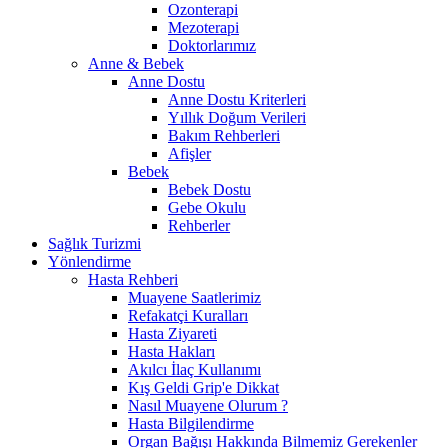
Ozonterapi
Mezoterapi
Doktorlarımız
Anne & Bebek
Anne Dostu
Anne Dostu Kriterleri
Yıllık Doğum Verileri
Bakım Rehberleri
Afişler
Bebek
Bebek Dostu
Gebe Okulu
Rehberler
Sağlık Turizmi
Yönlendirme
Hasta Rehberi
Muayene Saatlerimiz
Refakatçi Kuralları
Hasta Ziyareti
Hasta Hakları
Akılcı İlaç Kullanımı
Kış Geldi Grip'e Dikkat
Nasıl Muayene Olurum ?
Hasta Bilgilendirme
Organ Bağışı Hakkında Bilmemiz Gerekenler