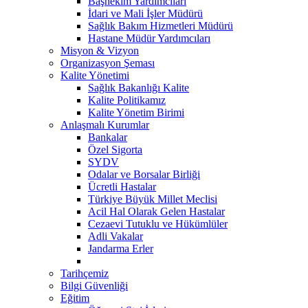
Başhekim Yardımcıları
İdari ve Mali İşler Müdürü
Sağlık Bakım Hizmetleri Müdürü
Hastane Müdür Yardımcıları
Misyon & Vizyon
Organizasyon Şeması
Kalite Yönetimi
Sağlık Bakanlığı Kalite
Kalite Politikamız
Kalite Yönetim Birimi
Anlaşmalı Kurumlar
Bankalar
Özel Sigorta
SYDV
Odalar ve Borsalar Birliği
Ücretli Hastalar
Türkiye Büyük Millet Meclisi
Acil Hal Olarak Gelen Hastalar
Cezaevi Tutuklu ve Hükümlüler
Adli Vakalar
Jandarma Erler
Tarihçemiz
Bilgi Güvenliği
Eğitim