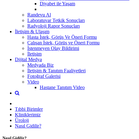
Diyabet ile Yaşam
Randevu Al
Laboratuvar Tetkik Sonuçları
Radyoloji Rapor Sonuçları
İletişim & Ulaşım
Hasta İstek, Görüş Ve Öneri Formu
Çalışan İstek, Görüş ve Öneri Formu
İstenmeyen Olay Bildirimi
İletişim
Dijital Medya
Medyada Biz
İletişim & Tanıtım Faaliyetleri
Fotoğraf Galerisi
Video
Hastane Tanıtım Video
Tıbbi Birimler
Kliniklerimiz
Üroloji
Nasıl Gidilir?
Nasıl Gidilir?