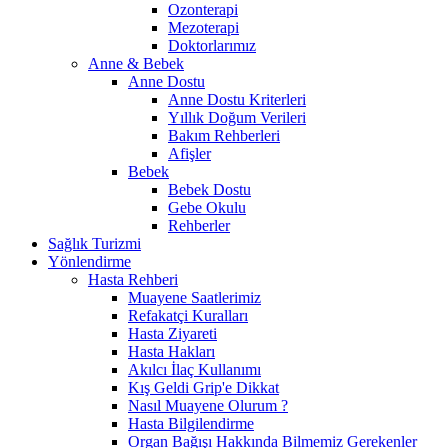
Ozonterapi
Mezoterapi
Doktorlarımız
Anne & Bebek
Anne Dostu
Anne Dostu Kriterleri
Yıllık Doğum Verileri
Bakım Rehberleri
Afişler
Bebek
Bebek Dostu
Gebe Okulu
Rehberler
Sağlık Turizmi
Yönlendirme
Hasta Rehberi
Muayene Saatlerimiz
Refakatçi Kuralları
Hasta Ziyareti
Hasta Hakları
Akılcı İlaç Kullanımı
Kış Geldi Grip'e Dikkat
Nasıl Muayene Olurum ?
Hasta Bilgilendirme
Organ Bağışı Hakkında Bilmemiz Gerekenler