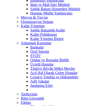
Başhekim Yardımcıları
İdari ve Mali İşler Müdürü
Sağlık Bakım Hizmetleri Müdürü
Hastane Müdür Yardımcıları
Misyon & Vizyon
Organizasyon Şeması
Kalite Yönetimi
Sağlık Bakanlığı Kalite
Kalite Politikamız
Kalite Yönetim Birimi
Anlaşmalı Kurumlar
Bankalar
Özel Sigorta
SYDV
Odalar ve Borsalar Birliği
Ücretli Hastalar
Türkiye Büyük Millet Meclisi
Acil Hal Olarak Gelen Hastalar
Cezaevi Tutuklu ve Hükümlüler
Adli Vakalar
Jandarma Erler
Tarihçemiz
Bilgi Güvenliği
Eğitim