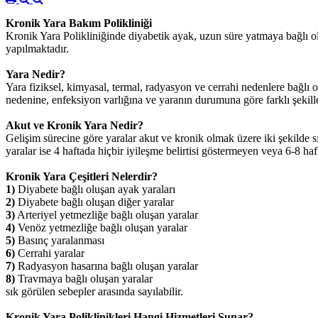
Kronik Yara Bakım Polikliniği
Kronik Yara Polikliniğinde diyabetik ayak, uzun süre yatmaya bağlı olu
yapılmaktadır.
Yara Nedir?
Yara fiziksel, kimyasal, termal, radyasyon ve cerrahi nedenlere bağlı
nedenine, enfeksiyon varlığına ve yaranın durumuna göre farklı şekillerd
Akut ve Kronik Yara Nedir?
Gelişim sürecine göre yaralar akut ve kronik olmak üzere iki şekilde sı
yaralar ise 4 haftada hiçbir iyileşme belirtisi göstermeyen veya 6-8 haf
Kronik Yara Çeşitleri Nelerdir?
1)
Diyabete bağlı oluşan ayak yaraları
2)
Diyabete bağlı oluşan diğer yaralar
3)
Arteriyel yetmezliğe bağlı oluşan yaralar
4)
Venöz yetmezliğe bağlı oluşan yaralar
5)
Basınç yaralanması
6)
Cerrahi yaralar
7)
Radyasyon hasarına bağlı oluşan yaralar
8)
Travmaya bağlı oluşan yaralar
sık görülen sebepler arasında sayılabilir.
Kronik Yara Poliklinikleri Hangi Hizmetleri Sunar?