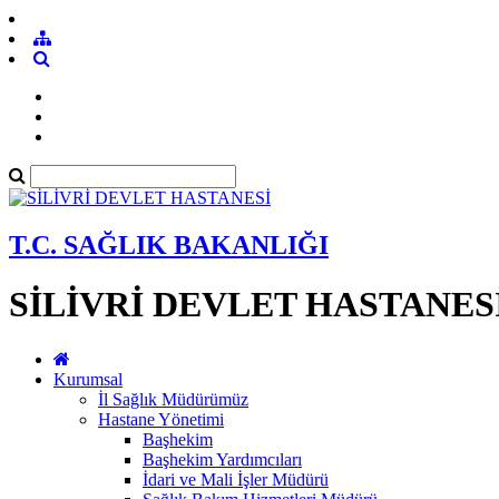
T.C. SAĞLIK BAKANLIĞI
SİLİVRİ DEVLET HASTANES
Kurumsal
İl Sağlık Müdürümüz
Hastane Yönetimi
Başhekim
Başhekim Yardımcıları
İdari ve Mali İşler Müdürü