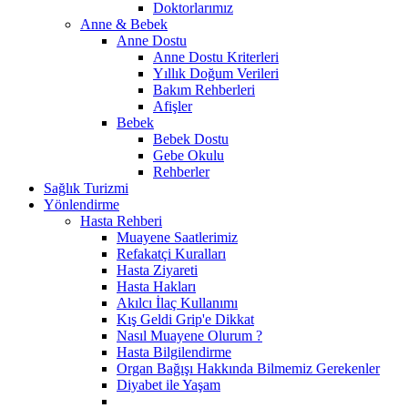
Doktorlarımız
Anne & Bebek
Anne Dostu
Anne Dostu Kriterleri
Yıllık Doğum Verileri
Bakım Rehberleri
Afişler
Bebek
Bebek Dostu
Gebe Okulu
Rehberler
Sağlık Turizmi
Yönlendirme
Hasta Rehberi
Muayene Saatlerimiz
Refakatçi Kuralları
Hasta Ziyareti
Hasta Hakları
Akılcı İlaç Kullanımı
Kış Geldi Grip'e Dikkat
Nasıl Muayene Olurum ?
Hasta Bilgilendirme
Organ Bağışı Hakkında Bilmemiz Gerekenler
Diyabet ile Yaşam