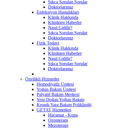
Sıkça Sorulan Sorular
Doktorlarımız
Enfeksiyon Hastalıkları
Klinik Hakkında
Klinikten Haberler
Nasıl Gidilir?
Sıkça Sorulan Sorular
Doktorlarımız
Fizik Tedavi
Klinik Hakkında
Klinikten Haberler
Nasıl Gidilir?
Sıkça Sorulan Sorular
Doktorlarımız
Özellikli Hizmetler
Hemodiyaliz Ünitesi
Yoğun Bakım Ünitesi
Palyatif Bakım Merkezi
Yeni Doğan Yoğun Bakım
Kronik Yara Bakım Polikliniği
GETAT Hizmetleri
Hacamat - Kupa
Ozonterapi
Mezoterapi