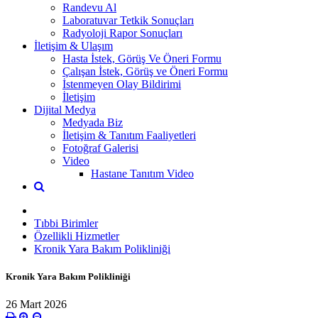
Randevu Al
Laboratuvar Tetkik Sonuçları
Radyoloji Rapor Sonuçları
İletişim & Ulaşım
Hasta İstek, Görüş Ve Öneri Formu
Çalışan İstek, Görüş ve Öneri Formu
İstenmeyen Olay Bildirimi
İletişim
Dijital Medya
Medyada Biz
İletişim & Tanıtım Faaliyetleri
Fotoğraf Galerisi
Video
Hastane Tanıtım Video
Tıbbi Birimler
Özellikli Hizmetler
Kronik Yara Bakım Polikliniği
Kronik Yara Bakım Polikliniği
26 Mart 2026