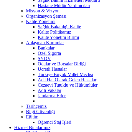
Sağlık Bakım Hizmetleri Müdürü
Hastane Müdür Yardımcıları
Misyon & Vizyon
Organizasyon Şeması
Kalite Yönetimi
Sağlık Bakanlığı Kalite
Kalite Politikamız
Kalite Yönetim Birimi
Anlaşmalı Kurumlar
Bankalar
Özel Sigorta
SYDV
Odalar ve Borsalar Birliği
Ücretli Hastalar
Türkiye Büyük Millet Meclisi
Acil Hal Olarak Gelen Hastalar
Cezaevi Tutuklu ve Hükümlüler
Adli Vakalar
Jandarma Erler
Tarihçemiz
Bilgi Güvenliği
Eğitim
Öğrenci Staj İşleri
Hizmet Binalarımız