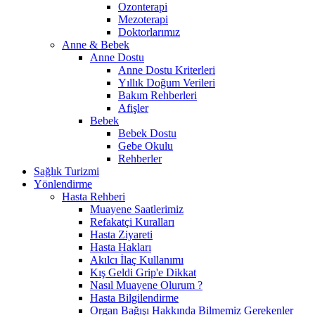
Ozonterapi
Mezoterapi
Doktorlarımız
Anne & Bebek
Anne Dostu
Anne Dostu Kriterleri
Yıllık Doğum Verileri
Bakım Rehberleri
Afişler
Bebek
Bebek Dostu
Gebe Okulu
Rehberler
Sağlık Turizmi
Yönlendirme
Hasta Rehberi
Muayene Saatlerimiz
Refakatçi Kuralları
Hasta Ziyareti
Hasta Hakları
Akılcı İlaç Kullanımı
Kış Geldi Grip'e Dikkat
Nasıl Muayene Olurum ?
Hasta Bilgilendirme
Organ Bağışı Hakkında Bilmemiz Gerekenler