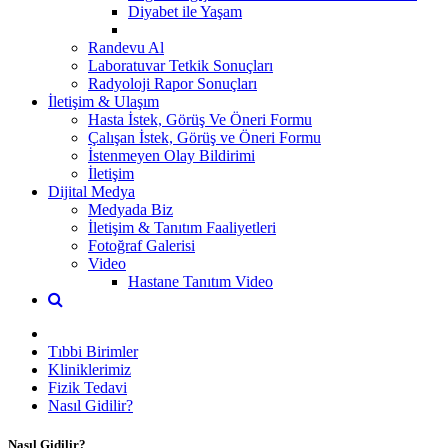
Diyabet ile Yaşam
Randevu Al
Laboratuvar Tetkik Sonuçları
Radyoloji Rapor Sonuçları
İletişim & Ulaşım
Hasta İstek, Görüş Ve Öneri Formu
Çalışan İstek, Görüş ve Öneri Formu
İstenmeyen Olay Bildirimi
İletişim
Dijital Medya
Medyada Biz
İletişim & Tanıtım Faaliyetleri
Fotoğraf Galerisi
Video
Hastane Tanıtım Video
Tıbbi Birimler
Kliniklerimiz
Fizik Tedavi
Nasıl Gidilir?
Nasıl Gidilir?