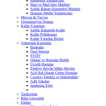
Başhekim Yardımcıları
İdari ve Mali İşler Müdürü
Sağlık Bakım Hizmetleri Müdürü
Hastane Müdür Yardımcıları
Misyon & Vizyon
Organizasyon Şeması
Kalite Yönetimi
Sağlık Bakanlığı Kalite
Kalite Politikamız
Kalite Yönetim Birimi
Anlaşmalı Kurumlar
Bankalar
Özel Sigorta
SYDV
Odalar ve Borsalar Birliği
Ücretli Hastalar
Türkiye Büyük Millet Meclisi
Acil Hal Olarak Gelen Hastalar
Cezaevi Tutuklu ve Hükümlüler
Adli Vakalar
Jandarma Erler
Tarihçemiz
Bilgi Güvenliği
Eğitim