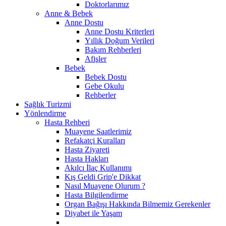
Doktorlarımız
Anne & Bebek
Anne Dostu
Anne Dostu Kriterleri
Yıllık Doğum Verileri
Bakım Rehberleri
Afişler
Bebek
Bebek Dostu
Gebe Okulu
Rehberler
Sağlık Turizmi
Yönlendirme
Hasta Rehberi
Muayene Saatlerimiz
Refakatçi Kuralları
Hasta Ziyareti
Hasta Hakları
Akılcı İlaç Kullanımı
Kış Geldi Grip'e Dikkat
Nasıl Muayene Olurum ?
Hasta Bilgilendirme
Organ Bağışı Hakkında Bilmemiz Gerekenler
Diyabet ile Yaşam