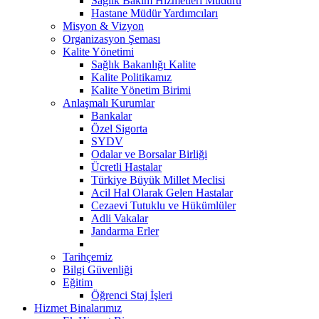
Sağlık Bakım Hizmetleri Müdürü
Hastane Müdür Yardımcıları
Misyon & Vizyon
Organizasyon Şeması
Kalite Yönetimi
Sağlık Bakanlığı Kalite
Kalite Politikamız
Kalite Yönetim Birimi
Anlaşmalı Kurumlar
Bankalar
Özel Sigorta
SYDV
Odalar ve Borsalar Birliği
Ücretli Hastalar
Türkiye Büyük Millet Meclisi
Acil Hal Olarak Gelen Hastalar
Cezaevi Tutuklu ve Hükümlüler
Adli Vakalar
Jandarma Erler
Tarihçemiz
Bilgi Güvenliği
Eğitim
Öğrenci Staj İşleri
Hizmet Binalarımız