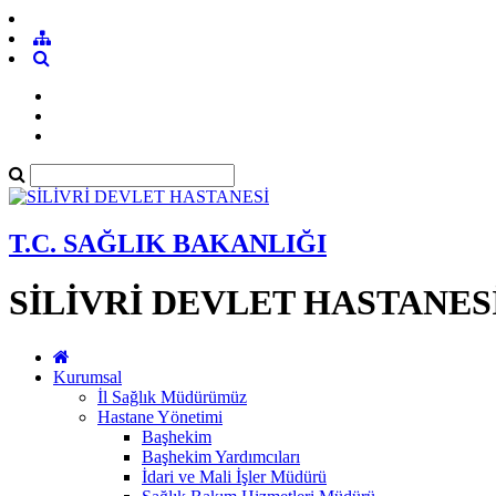
T.C. SAĞLIK BAKANLIĞI
SİLİVRİ DEVLET HASTANES
Kurumsal
İl Sağlık Müdürümüz
Hastane Yönetimi
Başhekim
Başhekim Yardımcıları
İdari ve Mali İşler Müdürü