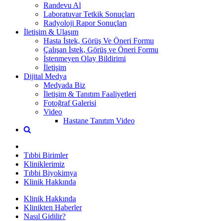
Randevu Al
Laboratuvar Tetkik Sonuçları
Radyoloji Rapor Sonuçları
İletişim & Ulaşım
Hasta İstek, Görüş Ve Öneri Formu
Çalışan İstek, Görüş ve Öneri Formu
İstenmeyen Olay Bildirimi
İletişim
Dijital Medya
Medyada Biz
İletişim & Tanıtım Faaliyetleri
Fotoğraf Galerisi
Video
Hastane Tanıtım Video
Tıbbi Birimler
Kliniklerimiz
Tıbbi Biyokimya
Klinik Hakkında
Klinik Hakkında
Klinikten Haberler
Nasıl Gidilir?