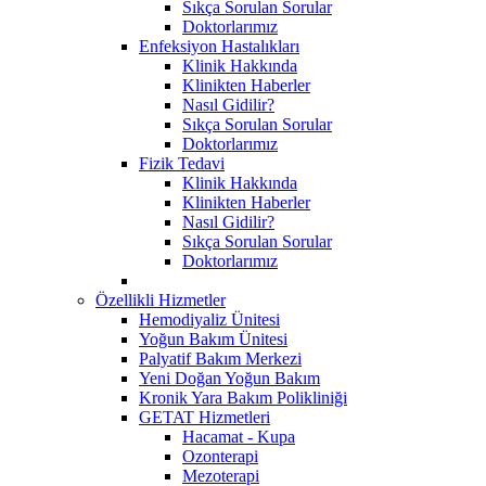
Sıkça Sorulan Sorular
Doktorlarımız
Enfeksiyon Hastalıkları
Klinik Hakkında
Klinikten Haberler
Nasıl Gidilir?
Sıkça Sorulan Sorular
Doktorlarımız
Fizik Tedavi
Klinik Hakkında
Klinikten Haberler
Nasıl Gidilir?
Sıkça Sorulan Sorular
Doktorlarımız
Özellikli Hizmetler
Hemodiyaliz Ünitesi
Yoğun Bakım Ünitesi
Palyatif Bakım Merkezi
Yeni Doğan Yoğun Bakım
Kronik Yara Bakım Polikliniği
GETAT Hizmetleri
Hacamat - Kupa
Ozonterapi
Mezoterapi