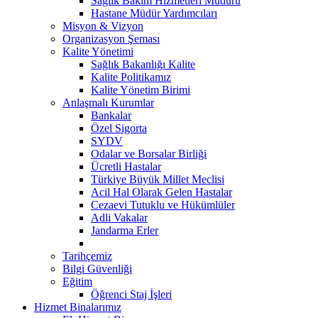
Sağlık Bakım Hizmetleri Müdürü
Hastane Müdür Yardımcıları
Misyon & Vizyon
Organizasyon Şeması
Kalite Yönetimi
Sağlık Bakanlığı Kalite
Kalite Politikamız
Kalite Yönetim Birimi
Anlaşmalı Kurumlar
Bankalar
Özel Sigorta
SYDV
Odalar ve Borsalar Birliği
Ücretli Hastalar
Türkiye Büyük Millet Meclisi
Acil Hal Olarak Gelen Hastalar
Cezaevi Tutuklu ve Hükümlüler
Adli Vakalar
Jandarma Erler
Tarihçemiz
Bilgi Güvenliği
Eğitim
Öğrenci Staj İşleri
Hizmet Binalarımız