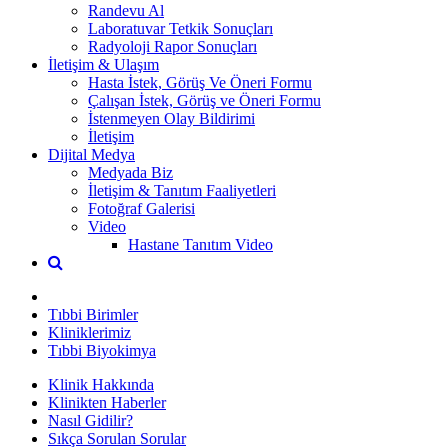
Randevu Al
Laboratuvar Tetkik Sonuçları
Radyoloji Rapor Sonuçları
İletişim & Ulaşım
Hasta İstek, Görüş Ve Öneri Formu
Çalışan İstek, Görüş ve Öneri Formu
İstenmeyen Olay Bildirimi
İletişim
Dijital Medya
Medyada Biz
İletişim & Tanıtım Faaliyetleri
Fotoğraf Galerisi
Video
Hastane Tanıtım Video
Tıbbi Birimler
Kliniklerimiz
Tıbbi Biyokimya
Klinik Hakkında
Klinikten Haberler
Nasıl Gidilir?
Sıkça Sorulan Sorular