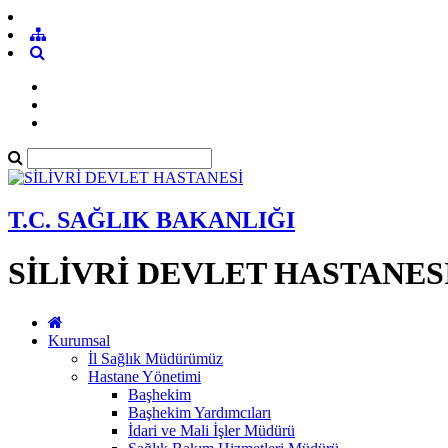
T.C. SAĞLIK BAKANLIĞI
SİLİVRİ DEVLET HASTANES
Kurumsal
İl Sağlık Müdürümüz
Hastane Yönetimi
Başhekim
Başhekim Yardımcıları
İdari ve Mali İşler Müdürü