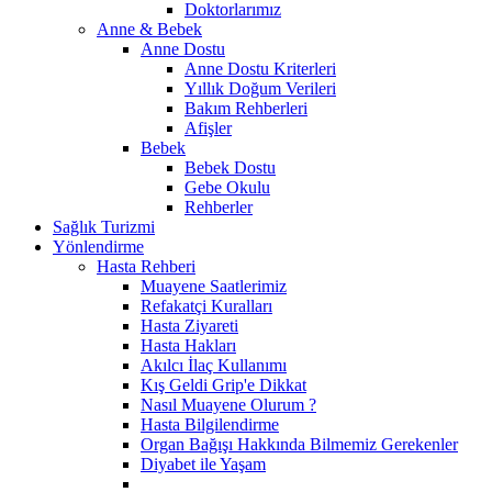
Doktorlarımız
Anne & Bebek
Anne Dostu
Anne Dostu Kriterleri
Yıllık Doğum Verileri
Bakım Rehberleri
Afişler
Bebek
Bebek Dostu
Gebe Okulu
Rehberler
Sağlık Turizmi
Yönlendirme
Hasta Rehberi
Muayene Saatlerimiz
Refakatçi Kuralları
Hasta Ziyareti
Hasta Hakları
Akılcı İlaç Kullanımı
Kış Geldi Grip'e Dikkat
Nasıl Muayene Olurum ?
Hasta Bilgilendirme
Organ Bağışı Hakkında Bilmemiz Gerekenler
Diyabet ile Yaşam