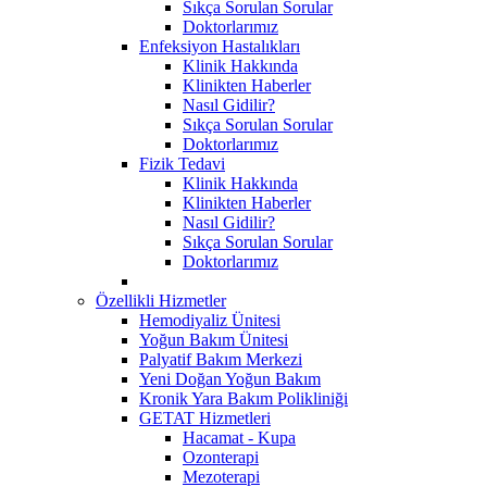
Sıkça Sorulan Sorular
Doktorlarımız
Enfeksiyon Hastalıkları
Klinik Hakkında
Klinikten Haberler
Nasıl Gidilir?
Sıkça Sorulan Sorular
Doktorlarımız
Fizik Tedavi
Klinik Hakkında
Klinikten Haberler
Nasıl Gidilir?
Sıkça Sorulan Sorular
Doktorlarımız
Özellikli Hizmetler
Hemodiyaliz Ünitesi
Yoğun Bakım Ünitesi
Palyatif Bakım Merkezi
Yeni Doğan Yoğun Bakım
Kronik Yara Bakım Polikliniği
GETAT Hizmetleri
Hacamat - Kupa
Ozonterapi
Mezoterapi