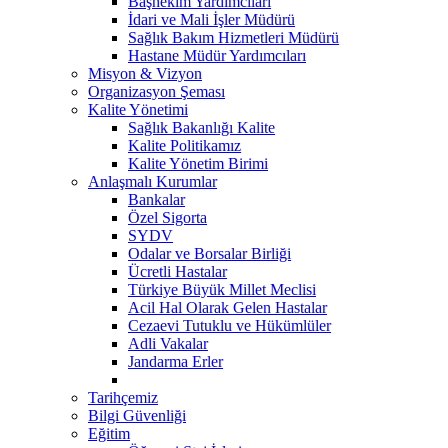
Başhekim Yardımcıları
İdari ve Mali İşler Müdürü
Sağlık Bakım Hizmetleri Müdürü
Hastane Müdür Yardımcıları
Misyon & Vizyon
Organizasyon Şeması
Kalite Yönetimi
Sağlık Bakanlığı Kalite
Kalite Politikamız
Kalite Yönetim Birimi
Anlaşmalı Kurumlar
Bankalar
Özel Sigorta
SYDV
Odalar ve Borsalar Birliği
Ücretli Hastalar
Türkiye Büyük Millet Meclisi
Acil Hal Olarak Gelen Hastalar
Cezaevi Tutuklu ve Hükümlüler
Adli Vakalar
Jandarma Erler
Tarihçemiz
Bilgi Güvenliği
Eğitim