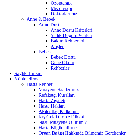
Ozonterapi
Mezoterapi
Doktorlarımız
Anne & Bebek
Anne Dostu
Anne Dostu Kriterleri
Yıllık Doğum Verileri
Bakım Rehberleri
Afişler
Bebek
Bebek Dostu
Gebe Okulu
Rehberler
Sağlık Turizmi
Yönlendirme
Hasta Rehberi
Muayene Saatlerimiz
Refakatçi Kuralları
Hasta Ziyareti
Hasta Hakları
Akılcı İlaç Kullanımı
Kış Geldi Grip'e Dikkat
Nasıl Muayene Olurum ?
Hasta Bilgilendirme
Organ Bağışı Hakkında Bilmemiz Gerekenler