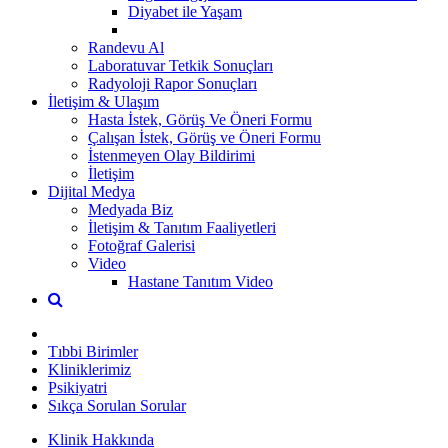
Diyabet ile Yaşam
Randevu Al
Laboratuvar Tetkik Sonuçları
Radyoloji Rapor Sonuçları
İletişim & Ulaşım
Hasta İstek, Görüş Ve Öneri Formu
Çalışan İstek, Görüş ve Öneri Formu
İstenmeyen Olay Bildirimi
İletişim
Dijital Medya
Medyada Biz
İletişim & Tanıtım Faaliyetleri
Fotoğraf Galerisi
Video
Hastane Tanıtım Video
Tıbbi Birimler
Kliniklerimiz
Psikiyatri
Sıkça Sorulan Sorular
Klinik Hakkında