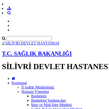
T.C. SAĞLIK BAKANLIĞI
SİLİVRİ DEVLET HASTANES
Kurumsal
İl Sağlık Müdürümüz
Hastane Yönetimi
Başhekim
Başhekim Yardımcıları
İdari ve Mali İşler Müdürü