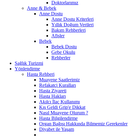
Doktorlarımız
Anne & Bebek
Anne Dostu
Anne Dostu Kriterleri
Yıllık Doğum Verileri
Bakım Rehberleri
Afişler
Bebek
Bebek Dostu
Gebe Okulu
Rehberler
Sağlık Turizmi
Yönlendirme
Hasta Rehberi
Muayene Saatlerimiz
Refakatçi Kuralları
Hasta Ziyareti
Hasta Hakları
Akılcı İlaç Kullanımı
Kış Geldi Grip'e Dikkat
Nasıl Muayene Olurum ?
Hasta Bilgilendirme
Organ Bağışı Hakkında Bilmemiz Gerekenler
Diyabet ile Yaşam