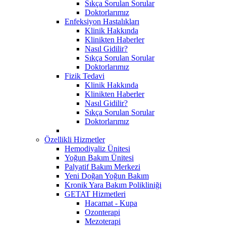
Sıkça Sorulan Sorular
Doktorlarımız
Enfeksiyon Hastalıkları
Klinik Hakkında
Klinikten Haberler
Nasıl Gidilir?
Sıkça Sorulan Sorular
Doktorlarımız
Fizik Tedavi
Klinik Hakkında
Klinikten Haberler
Nasıl Gidilir?
Sıkça Sorulan Sorular
Doktorlarımız
Özellikli Hizmetler
Hemodiyaliz Ünitesi
Yoğun Bakım Ünitesi
Palyatif Bakım Merkezi
Yeni Doğan Yoğun Bakım
Kronik Yara Bakım Polikliniği
GETAT Hizmetleri
Hacamat - Kupa
Ozonterapi
Mezoterapi