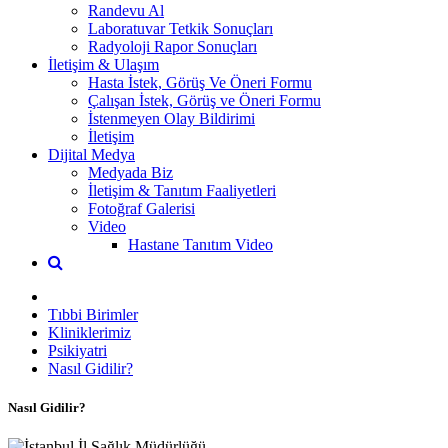
Randevu Al
Laboratuvar Tetkik Sonuçları
Radyoloji Rapor Sonuçları
İletişim & Ulaşım
Hasta İstek, Görüş Ve Öneri Formu
Çalışan İstek, Görüş ve Öneri Formu
İstenmeyen Olay Bildirimi
İletişim
Dijital Medya
Medyada Biz
İletişim & Tanıtım Faaliyetleri
Fotoğraf Galerisi
Video
Hastane Tanıtım Video
Tıbbi Birimler
Kliniklerimiz
Psikiyatri
Nasıl Gidilir?
Nasıl Gidilir?