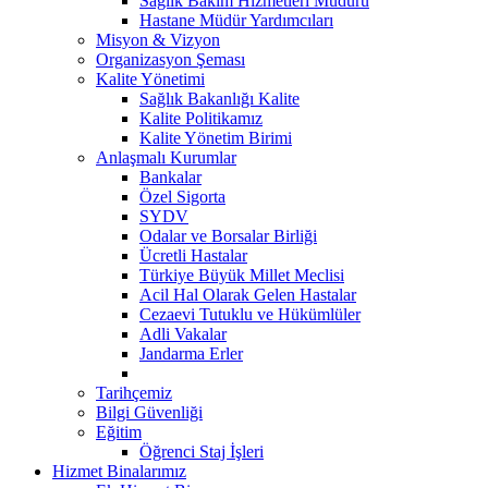
Sağlık Bakım Hizmetleri Müdürü
Hastane Müdür Yardımcıları
Misyon & Vizyon
Organizasyon Şeması
Kalite Yönetimi
Sağlık Bakanlığı Kalite
Kalite Politikamız
Kalite Yönetim Birimi
Anlaşmalı Kurumlar
Bankalar
Özel Sigorta
SYDV
Odalar ve Borsalar Birliği
Ücretli Hastalar
Türkiye Büyük Millet Meclisi
Acil Hal Olarak Gelen Hastalar
Cezaevi Tutuklu ve Hükümlüler
Adli Vakalar
Jandarma Erler
Tarihçemiz
Bilgi Güvenliği
Eğitim
Öğrenci Staj İşleri
Hizmet Binalarımız