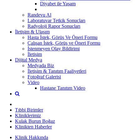
Diyabet ile Yaşam
Randevu Al
Laboratuvar Tetkik Sonuçları
Radyoloji Rapor Sonuçları
İletişim & Ulaşım
Hasta İstek, Görüş Ve Öneri Formu
Çalışan İstek, Görüş ve Öneri Formu
İstenmeyen Olay Bildirimi
İletişim
Dijital Medya
Medyada Biz
İletişim & Tanıtım Faaliyetleri
Fotoğraf Galerisi
Video
Hastane Tanıtım Video
Tıbbi Birimler
Kliniklerimiz
Kulak Burun Boğaz
Klinikten Haberler
Klinik Hakkında