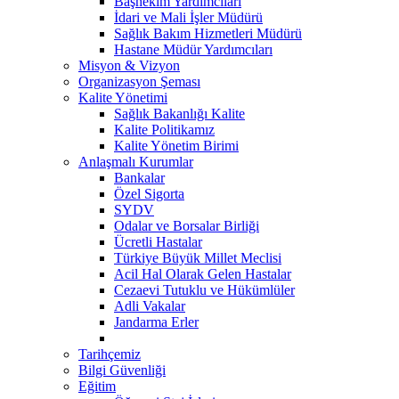
Başhekim Yardımcıları
İdari ve Mali İşler Müdürü
Sağlık Bakım Hizmetleri Müdürü
Hastane Müdür Yardımcıları
Misyon & Vizyon
Organizasyon Şeması
Kalite Yönetimi
Sağlık Bakanlığı Kalite
Kalite Politikamız
Kalite Yönetim Birimi
Anlaşmalı Kurumlar
Bankalar
Özel Sigorta
SYDV
Odalar ve Borsalar Birliği
Ücretli Hastalar
Türkiye Büyük Millet Meclisi
Acil Hal Olarak Gelen Hastalar
Cezaevi Tutuklu ve Hükümlüler
Adli Vakalar
Jandarma Erler
Tarihçemiz
Bilgi Güvenliği
Eğitim