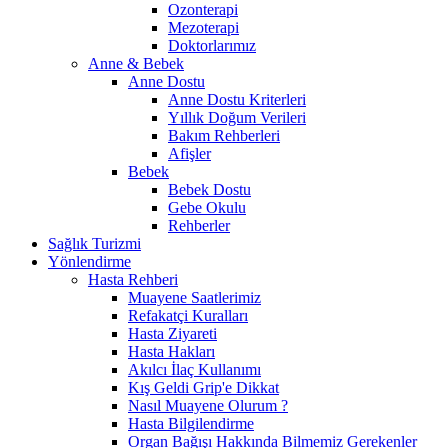
Ozonterapi
Mezoterapi
Doktorlarımız
Anne & Bebek
Anne Dostu
Anne Dostu Kriterleri
Yıllık Doğum Verileri
Bakım Rehberleri
Afişler
Bebek
Bebek Dostu
Gebe Okulu
Rehberler
Sağlık Turizmi
Yönlendirme
Hasta Rehberi
Muayene Saatlerimiz
Refakatçi Kuralları
Hasta Ziyareti
Hasta Hakları
Akılcı İlaç Kullanımı
Kış Geldi Grip'e Dikkat
Nasıl Muayene Olurum ?
Hasta Bilgilendirme
Organ Bağışı Hakkında Bilmemiz Gerekenler