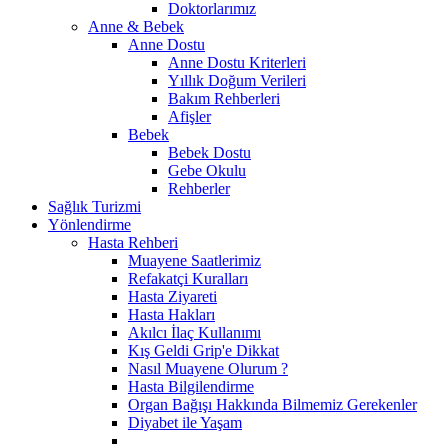
Doktorlarımız
Anne & Bebek
Anne Dostu
Anne Dostu Kriterleri
Yıllık Doğum Verileri
Bakım Rehberleri
Afişler
Bebek
Bebek Dostu
Gebe Okulu
Rehberler
Sağlık Turizmi
Yönlendirme
Hasta Rehberi
Muayene Saatlerimiz
Refakatçi Kuralları
Hasta Ziyareti
Hasta Hakları
Akılcı İlaç Kullanımı
Kış Geldi Grip'e Dikkat
Nasıl Muayene Olurum ?
Hasta Bilgilendirme
Organ Bağışı Hakkında Bilmemiz Gerekenler
Diyabet ile Yaşam