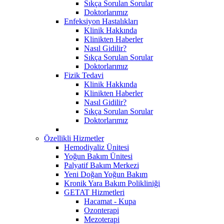
Sıkça Sorulan Sorular
Doktorlarımız
Enfeksiyon Hastalıkları
Klinik Hakkında
Klinikten Haberler
Nasıl Gidilir?
Sıkça Sorulan Sorular
Doktorlarımız
Fizik Tedavi
Klinik Hakkında
Klinikten Haberler
Nasıl Gidilir?
Sıkça Sorulan Sorular
Doktorlarımız
Özellikli Hizmetler
Hemodiyaliz Ünitesi
Yoğun Bakım Ünitesi
Palyatif Bakım Merkezi
Yeni Doğan Yoğun Bakım
Kronik Yara Bakım Polikliniği
GETAT Hizmetleri
Hacamat - Kupa
Ozonterapi
Mezoterapi