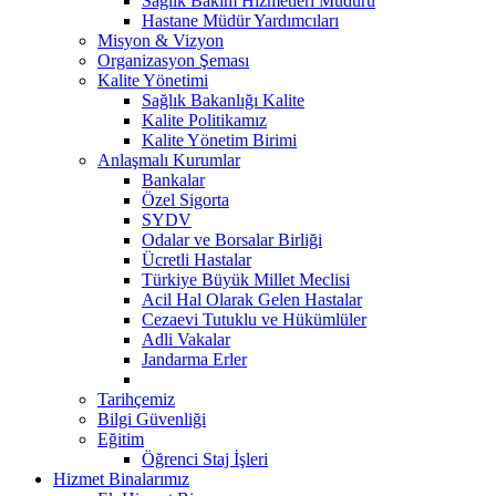
Sağlık Bakım Hizmetleri Müdürü
Hastane Müdür Yardımcıları
Misyon & Vizyon
Organizasyon Şeması
Kalite Yönetimi
Sağlık Bakanlığı Kalite
Kalite Politikamız
Kalite Yönetim Birimi
Anlaşmalı Kurumlar
Bankalar
Özel Sigorta
SYDV
Odalar ve Borsalar Birliği
Ücretli Hastalar
Türkiye Büyük Millet Meclisi
Acil Hal Olarak Gelen Hastalar
Cezaevi Tutuklu ve Hükümlüler
Adli Vakalar
Jandarma Erler
Tarihçemiz
Bilgi Güvenliği
Eğitim
Öğrenci Staj İşleri
Hizmet Binalarımız