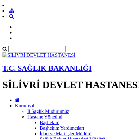
T.C. SAĞLIK BAKANLIĞI
SİLİVRİ DEVLET HASTANES
Kurumsal
İl Sağlık Müdürümüz
Hastane Yönetimi
Başhekim
Başhekim Yardımcıları
İdari ve Mali İşler Müdürü