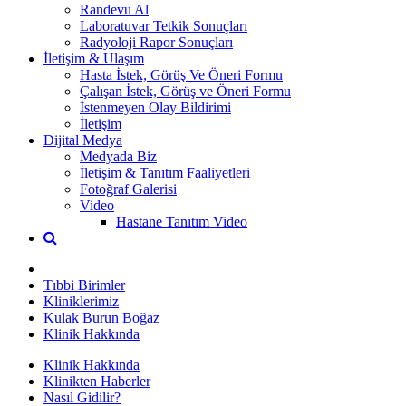
Randevu Al
Laboratuvar Tetkik Sonuçları
Radyoloji Rapor Sonuçları
İletişim & Ulaşım
Hasta İstek, Görüş Ve Öneri Formu
Çalışan İstek, Görüş ve Öneri Formu
İstenmeyen Olay Bildirimi
İletişim
Dijital Medya
Medyada Biz
İletişim & Tanıtım Faaliyetleri
Fotoğraf Galerisi
Video
Hastane Tanıtım Video
Tıbbi Birimler
Kliniklerimiz
Kulak Burun Boğaz
Klinik Hakkında
Klinik Hakkında
Klinikten Haberler
Nasıl Gidilir?