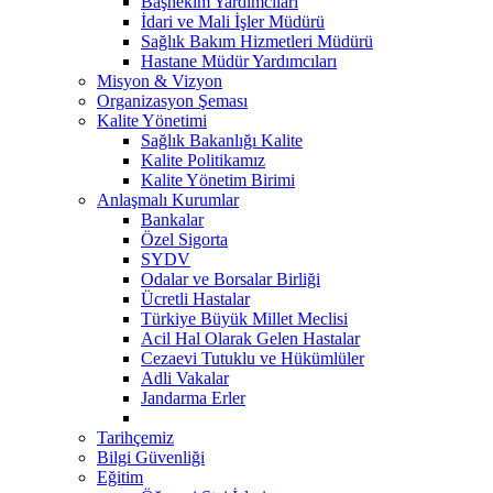
Başhekim Yardımcıları
İdari ve Mali İşler Müdürü
Sağlık Bakım Hizmetleri Müdürü
Hastane Müdür Yardımcıları
Misyon & Vizyon
Organizasyon Şeması
Kalite Yönetimi
Sağlık Bakanlığı Kalite
Kalite Politikamız
Kalite Yönetim Birimi
Anlaşmalı Kurumlar
Bankalar
Özel Sigorta
SYDV
Odalar ve Borsalar Birliği
Ücretli Hastalar
Türkiye Büyük Millet Meclisi
Acil Hal Olarak Gelen Hastalar
Cezaevi Tutuklu ve Hükümlüler
Adli Vakalar
Jandarma Erler
Tarihçemiz
Bilgi Güvenliği
Eğitim