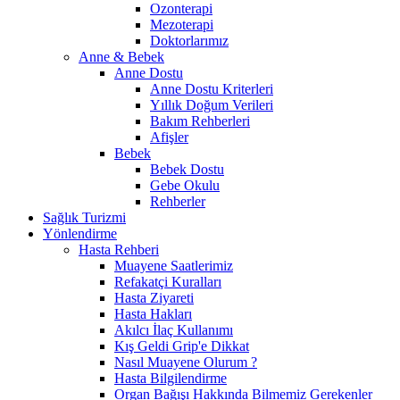
Ozonterapi
Mezoterapi
Doktorlarımız
Anne & Bebek
Anne Dostu
Anne Dostu Kriterleri
Yıllık Doğum Verileri
Bakım Rehberleri
Afişler
Bebek
Bebek Dostu
Gebe Okulu
Rehberler
Sağlık Turizmi
Yönlendirme
Hasta Rehberi
Muayene Saatlerimiz
Refakatçi Kuralları
Hasta Ziyareti
Hasta Hakları
Akılcı İlaç Kullanımı
Kış Geldi Grip'e Dikkat
Nasıl Muayene Olurum ?
Hasta Bilgilendirme
Organ Bağışı Hakkında Bilmemiz Gerekenler