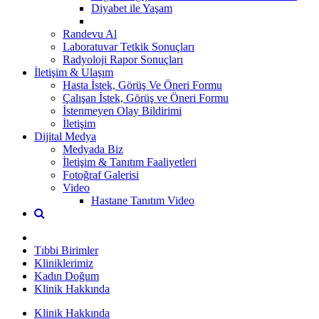
Diyabet ile Yaşam
Randevu Al
Laboratuvar Tetkik Sonuçları
Radyoloji Rapor Sonuçları
İletişim & Ulaşım
Hasta İstek, Görüş Ve Öneri Formu
Çalışan İstek, Görüş ve Öneri Formu
İstenmeyen Olay Bildirimi
İletişim
Dijital Medya
Medyada Biz
İletişim & Tanıtım Faaliyetleri
Fotoğraf Galerisi
Video
Hastane Tanıtım Video
Tıbbi Birimler
Kliniklerimiz
Kadın Doğum
Klinik Hakkında
Klinik Hakkında