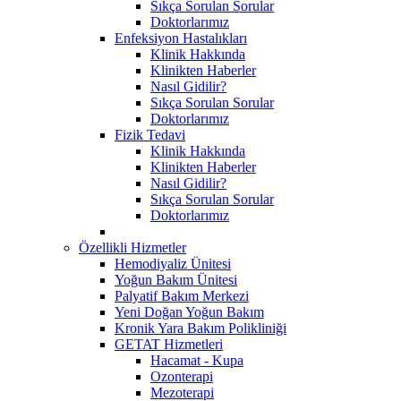
Sıkça Sorulan Sorular
Doktorlarımız
Enfeksiyon Hastalıkları
Klinik Hakkında
Klinikten Haberler
Nasıl Gidilir?
Sıkça Sorulan Sorular
Doktorlarımız
Fizik Tedavi
Klinik Hakkında
Klinikten Haberler
Nasıl Gidilir?
Sıkça Sorulan Sorular
Doktorlarımız
Özellikli Hizmetler
Hemodiyaliz Ünitesi
Yoğun Bakım Ünitesi
Palyatif Bakım Merkezi
Yeni Doğan Yoğun Bakım
Kronik Yara Bakım Polikliniği
GETAT Hizmetleri
Hacamat - Kupa
Ozonterapi
Mezoterapi