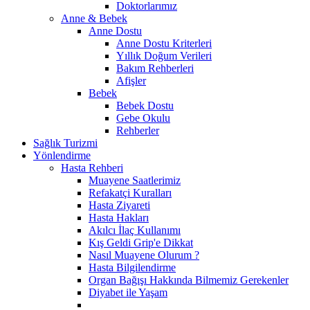
Doktorlarımız
Anne & Bebek
Anne Dostu
Anne Dostu Kriterleri
Yıllık Doğum Verileri
Bakım Rehberleri
Afişler
Bebek
Bebek Dostu
Gebe Okulu
Rehberler
Sağlık Turizmi
Yönlendirme
Hasta Rehberi
Muayene Saatlerimiz
Refakatçi Kuralları
Hasta Ziyareti
Hasta Hakları
Akılcı İlaç Kullanımı
Kış Geldi Grip'e Dikkat
Nasıl Muayene Olurum ?
Hasta Bilgilendirme
Organ Bağışı Hakkında Bilmemiz Gerekenler
Diyabet ile Yaşam