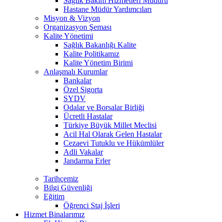
Sağlık Bakım Hizmetleri Müdürü
Hastane Müdür Yardımcıları
Misyon & Vizyon
Organizasyon Şeması
Kalite Yönetimi
Sağlık Bakanlığı Kalite
Kalite Politikamız
Kalite Yönetim Birimi
Anlaşmalı Kurumlar
Bankalar
Özel Sigorta
SYDV
Odalar ve Borsalar Birliği
Ücretli Hastalar
Türkiye Büyük Millet Meclisi
Acil Hal Olarak Gelen Hastalar
Cezaevi Tutuklu ve Hükümlüler
Adli Vakalar
Jandarma Erler
Tarihçemiz
Bilgi Güvenliği
Eğitim
Öğrenci Staj İşleri
Hizmet Binalarımız