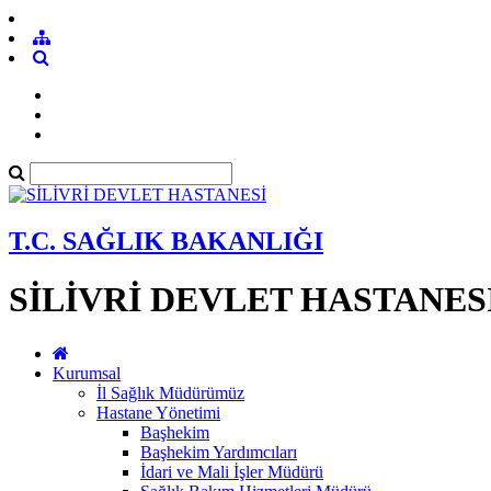
T.C. SAĞLIK BAKANLIĞI
SİLİVRİ DEVLET HASTANES
Kurumsal
İl Sağlık Müdürümüz
Hastane Yönetimi
Başhekim
Başhekim Yardımcıları
İdari ve Mali İşler Müdürü