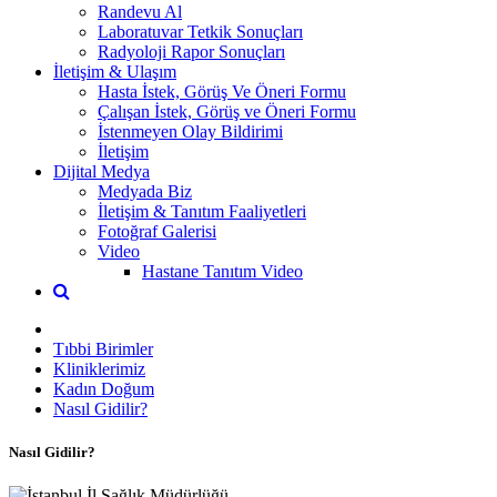
Randevu Al
Laboratuvar Tetkik Sonuçları
Radyoloji Rapor Sonuçları
İletişim & Ulaşım
Hasta İstek, Görüş Ve Öneri Formu
Çalışan İstek, Görüş ve Öneri Formu
İstenmeyen Olay Bildirimi
İletişim
Dijital Medya
Medyada Biz
İletişim & Tanıtım Faaliyetleri
Fotoğraf Galerisi
Video
Hastane Tanıtım Video
Tıbbi Birimler
Kliniklerimiz
Kadın Doğum
Nasıl Gidilir?
Nasıl Gidilir?