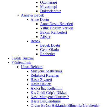
Ozonterapi
Mezoterapi
Doktorlarımız
Anne & Bebek
Anne Dostu
Anne Dostu Kriterleri
Yıllık Doğum Verileri
Bakım Rehberleri
Afişler
Bebek
Bebek Dostu
Gebe Okulu
Rehberler
Sağlık Turizmi
Yönlendirme
Hasta Rehberi
Muayene Saatlerimiz
Refakatçi Kuralları
Hasta Ziyareti
Hasta Hakları
Akılcı İlaç Kullanımı
Kış Geldi Grip'e Dikkat
Nasıl Muayene Olurum ?
Hasta Bilgilendirme
Organ Bağışı Hakkında Bilmemiz Gerekenler