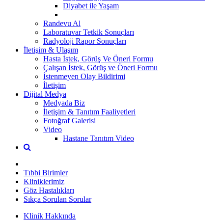
Diyabet ile Yaşam
Randevu Al
Laboratuvar Tetkik Sonuçları
Radyoloji Rapor Sonuçları
İletişim & Ulaşım
Hasta İstek, Görüş Ve Öneri Formu
Çalışan İstek, Görüş ve Öneri Formu
İstenmeyen Olay Bildirimi
İletişim
Dijital Medya
Medyada Biz
İletişim & Tanıtım Faaliyetleri
Fotoğraf Galerisi
Video
Hastane Tanıtım Video
Tıbbi Birimler
Kliniklerimiz
Göz Hastalıkları
Sıkça Sorulan Sorular
Klinik Hakkında