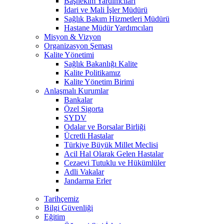
Başhekim Yardımcıları
İdari ve Mali İşler Müdürü
Sağlık Bakım Hizmetleri Müdürü
Hastane Müdür Yardımcıları
Misyon & Vizyon
Organizasyon Şeması
Kalite Yönetimi
Sağlık Bakanlığı Kalite
Kalite Politikamız
Kalite Yönetim Birimi
Anlaşmalı Kurumlar
Bankalar
Özel Sigorta
SYDV
Odalar ve Borsalar Birliği
Ücretli Hastalar
Türkiye Büyük Millet Meclisi
Acil Hal Olarak Gelen Hastalar
Cezaevi Tutuklu ve Hükümlüler
Adli Vakalar
Jandarma Erler
Tarihçemiz
Bilgi Güvenliği
Eğitim