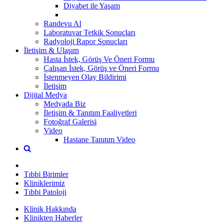
Diyabet ile Yaşam
Randevu Al
Laboratuvar Tetkik Sonuçları
Radyoloji Rapor Sonuçları
İletişim & Ulaşım
Hasta İstek, Görüş Ve Öneri Formu
Çalışan İstek, Görüş ve Öneri Formu
İstenmeyen Olay Bildirimi
İletişim
Dijital Medya
Medyada Biz
İletişim & Tanıtım Faaliyetleri
Fotoğraf Galerisi
Video
Hastane Tanıtım Video
Tıbbi Birimler
Kliniklerimiz
Tıbbi Patoloji
Klinik Hakkında
Klinikten Haberler