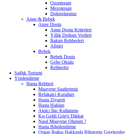
Ozonterapi
Mezoterapi
Doktorlarımız
Anne & Bebek
Anne Dostu
Anne Dostu Kriterleri
Yıllık Doğum Verileri
Bakım Rehberleri
Afişler
Bebek
Bebek Dostu
Gebe Okulu
Rehberler
Sağlık Turizmi
Yönlendirme
Hasta Rehberi
Muayene Saatlerimiz
Refakatçi Kuralları
Hasta Ziyareti
Hasta Hakları
Akılcı İlaç Kullanımı
Kış Geldi Grip'e Dikkat
Nasıl Muayene Olurum ?
Hasta Bilgilendirme
Organ Bağışı Hakkında Bilmemiz Gerekenler