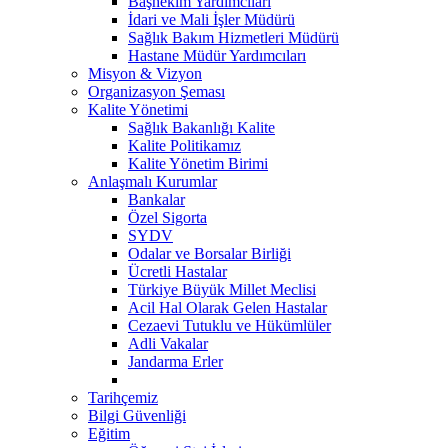
Başhekim Yardımcıları
İdari ve Mali İşler Müdürü
Sağlık Bakım Hizmetleri Müdürü
Hastane Müdür Yardımcıları
Misyon & Vizyon
Organizasyon Şeması
Kalite Yönetimi
Sağlık Bakanlığı Kalite
Kalite Politikamız
Kalite Yönetim Birimi
Anlaşmalı Kurumlar
Bankalar
Özel Sigorta
SYDV
Odalar ve Borsalar Birliği
Ücretli Hastalar
Türkiye Büyük Millet Meclisi
Acil Hal Olarak Gelen Hastalar
Cezaevi Tutuklu ve Hükümlüler
Adli Vakalar
Jandarma Erler
Tarihçemiz
Bilgi Güvenliği
Eğitim