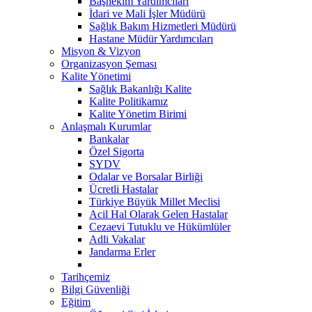
Başhekim Yardımcıları
İdari ve Mali İşler Müdürü
Sağlık Bakım Hizmetleri Müdürü
Hastane Müdür Yardımcıları
Misyon & Vizyon
Organizasyon Şeması
Kalite Yönetimi
Sağlık Bakanlığı Kalite
Kalite Politikamız
Kalite Yönetim Birimi
Anlaşmalı Kurumlar
Bankalar
Özel Sigorta
SYDV
Odalar ve Borsalar Birliği
Ücretli Hastalar
Türkiye Büyük Millet Meclisi
Acil Hal Olarak Gelen Hastalar
Cezaevi Tutuklu ve Hükümlüler
Adli Vakalar
Jandarma Erler
Tarihçemiz
Bilgi Güvenliği
Eğitim