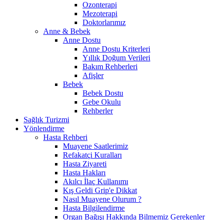
Ozonterapi
Mezoterapi
Doktorlarımız
Anne & Bebek
Anne Dostu
Anne Dostu Kriterleri
Yıllık Doğum Verileri
Bakım Rehberleri
Afişler
Bebek
Bebek Dostu
Gebe Okulu
Rehberler
Sağlık Turizmi
Yönlendirme
Hasta Rehberi
Muayene Saatlerimiz
Refakatçi Kuralları
Hasta Ziyareti
Hasta Hakları
Akılcı İlaç Kullanımı
Kış Geldi Grip'e Dikkat
Nasıl Muayene Olurum ?
Hasta Bilgilendirme
Organ Bağışı Hakkında Bilmemiz Gerekenler