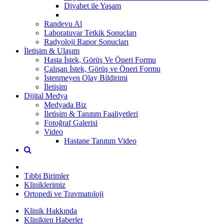
Diyabet ile Yaşam
Randevu Al
Laboratuvar Tetkik Sonuçları
Radyoloji Rapor Sonuçları
İletişim & Ulaşım
Hasta İstek, Görüş Ve Öneri Formu
Çalışan İstek, Görüş ve Öneri Formu
İstenmeyen Olay Bildirimi
İletişim
Dijital Medya
Medyada Biz
İletişim & Tanıtım Faaliyetleri
Fotoğraf Galerisi
Video
Hastane Tanıtım Video
Tıbbi Birimler
Kliniklerimiz
Ortopedi ve Travmatoloji
Klinik Hakkında
Klinikten Haberler