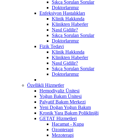
Sıkça Sorulan Sorular
Doktorlarımız
Enfeksiyon Hastalıkları
Klinik Hakkında
Klinikten Haberler
Nasıl Gidilir?
Sıkça Sorulan Sorular
Doktorlarımız
Fizik Tedavi
Klinik Hakkında
Klinikten Haberler
Nasıl Gidilir?
Sıkça Sorulan Sorular
Doktorlarımız
Özellikli Hizmetler
Hemodiyaliz Ünitesi
Yoğun Bakım Ünitesi
Palyatif Bakım Merkezi
Yeni Doğan Yoğun Bakım
Kronik Yara Bakım Polikliniği
GETAT Hizmetleri
Hacamat - Kupa
Ozonterapi
Mezoterapi