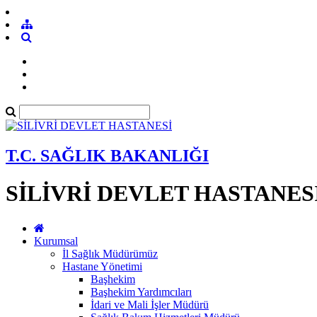
T.C. SAĞLIK BAKANLIĞI
SİLİVRİ DEVLET HASTANES
Kurumsal
İl Sağlık Müdürümüz
Hastane Yönetimi
Başhekim
Başhekim Yardımcıları
İdari ve Mali İşler Müdürü