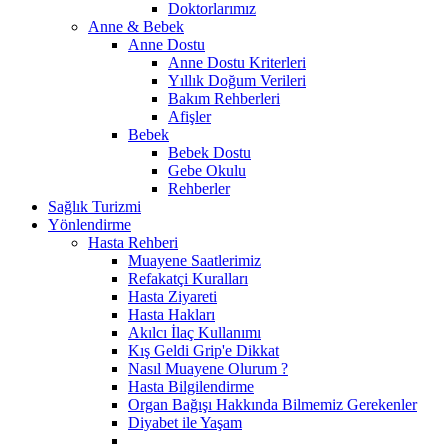
Doktorlarımız
Anne & Bebek
Anne Dostu
Anne Dostu Kriterleri
Yıllık Doğum Verileri
Bakım Rehberleri
Afişler
Bebek
Bebek Dostu
Gebe Okulu
Rehberler
Sağlık Turizmi
Yönlendirme
Hasta Rehberi
Muayene Saatlerimiz
Refakatçi Kuralları
Hasta Ziyareti
Hasta Hakları
Akılcı İlaç Kullanımı
Kış Geldi Grip'e Dikkat
Nasıl Muayene Olurum ?
Hasta Bilgilendirme
Organ Bağışı Hakkında Bilmemiz Gerekenler
Diyabet ile Yaşam