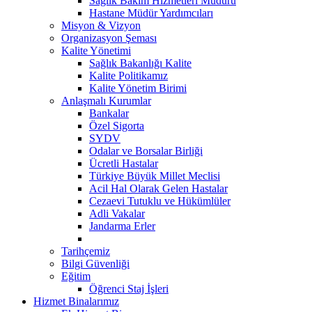
Sağlık Bakım Hizmetleri Müdürü
Hastane Müdür Yardımcıları
Misyon & Vizyon
Organizasyon Şeması
Kalite Yönetimi
Sağlık Bakanlığı Kalite
Kalite Politikamız
Kalite Yönetim Birimi
Anlaşmalı Kurumlar
Bankalar
Özel Sigorta
SYDV
Odalar ve Borsalar Birliği
Ücretli Hastalar
Türkiye Büyük Millet Meclisi
Acil Hal Olarak Gelen Hastalar
Cezaevi Tutuklu ve Hükümlüler
Adli Vakalar
Jandarma Erler
Tarihçemiz
Bilgi Güvenliği
Eğitim
Öğrenci Staj İşleri
Hizmet Binalarımız